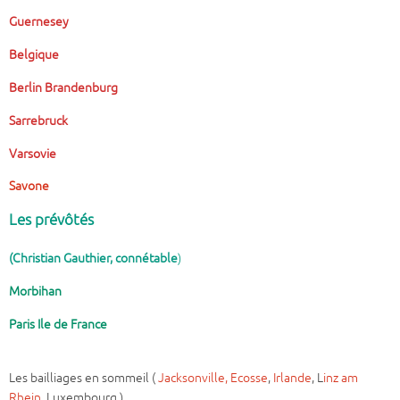
Guernesey
Belgique
Berlin Brandenburg
Sarrebruck
Varsovie
Savone
Les prévôtés
(Christian Gauthier,
connétable
)
Morbihan
Paris Ile de France
Les bailliages en sommeil (
Jacksonville,
Ecosse
,
Irlande
, L
inz am
Rhein
, Luxembourg )