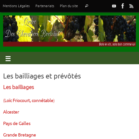
Mentions Légales
Partenariats
Plan du site
Les bailliages et prévôtés
Les bailliages
(
Loïc Friocourt, connétable
)
Alcester
Pays de
Galles
Grande Bretagne