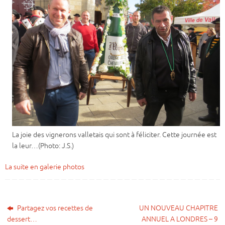
La joie des vignerons valletais qui sont à féliciter. Cette journée est
la leur…(Photo: J.S.)
La suite en galerie photos
Partagez vos recettes de
UN NOUVEAU CHAPITRE
dessert…
ANNUEL A LONDRES – 9