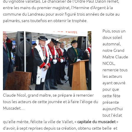
du vignoble valletais. Le chancelier de l’Ordre Paul Dalon remet,
entre les mains du premier magistrat, l’Hermine d’Argent à la
commune du Landreau pour avoir figuré trois années de suite au
palmarès, sans toutefois en obtenir le trophée.
Puis, sous un
doux soleil
automnal,
notre Grand
Maître Claude
NICOL,
remercie tous
les acteurs
ayant œuvré
pour que
Claude Nicol, grand maître, se prépare à remercier
cette fête
tous les acteurs de cette journée et à faire l’éloge du
présente
Muscadet…
aujourd’hui
tout l’éclat
qu’elle mérite, félicite la ville de Vallet, «
capitale du muscadet
»
d’avoir, à sept reprises depuis sa création, obtenu cette belle et