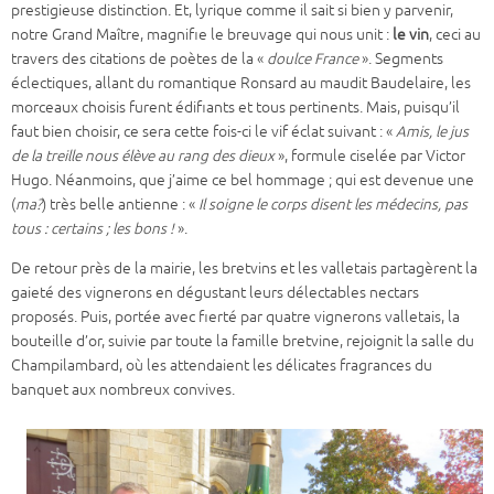
prestigieuse distinction. Et, lyrique comme il sait si bien y parvenir,
notre Grand Maître, magnifie le breuvage qui nous unit :
le vin
, ceci au
travers des citations de poètes de la «
doulce France
». Segments
éclectiques, allant du romantique Ronsard au maudit Baudelaire, les
morceaux choisis furent édifiants et tous pertinents. Mais, puisqu’il
faut bien choisir, ce sera cette fois-ci le vif éclat suivant : «
Amis, le jus
de la treille nous élève au rang des dieux
», formule ciselée par Victor
Hugo. Néanmoins, que j’aime ce bel hommage ; qui est devenue une
(
ma?
) très belle antienne : «
Il soigne le corps disent les médecins, pas
tous : certains ; les bons !
».
De retour près de la mairie, les bretvins et les valletais partagèrent la
gaieté des vignerons en dégustant leurs délectables nectars
proposés. Puis, portée avec fierté par quatre vignerons valletais, la
bouteille d’or, suivie par toute la famille bretvine, rejoignit la salle du
Champilambard, où les attendaient les délicates fragrances du
banquet aux nombreux convives.